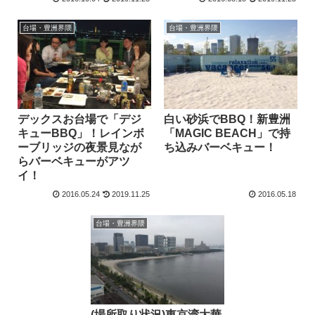
台場・豊洲界隈
台場・豊洲界隈
デックスお台場で「デジ
白い砂浜でBBQ！新豊洲
キューBBQ」！レインボ
「MAGIC BEACH」で持
ーブリッジの夜景見なが
ち込みバーベキュー！
らバーベキューがアツ
イ！
2016.05.24
2019.11.25
2016.05.18
台場・豊洲界隈
(場所取り状況)東京湾大華