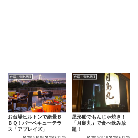
台場・豊洲界隈
台場・豊洲界隈
お台場ヒルトンで絶景Ｂ
屋形船でもんじゃ焼き！
ＢＱ！バーベキューテラ
「月島丸」で食べ飲み放
ス「アブレイズ」
題！
2016.10.04
2019.11.25
2016.08.18
2019.11.25