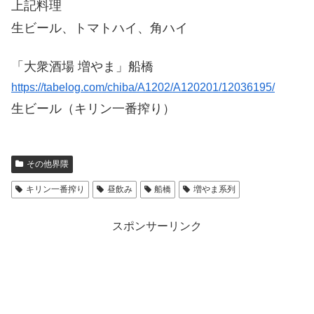
上記料理
生ビール、トマトハイ、角ハイ
「大衆酒場 増やま」船橋
https://tabelog.com/chiba/A1202/A120201/12036195/
生ビール（
キリン一番搾り）
その他界隈
キリン一番搾り
昼飲み
船橋
増やま系列
スポンサーリンク