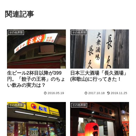
関連記事
その他界隈
その他界隈
生ビール2杯目以降が399
日本三大酒場「長久酒場」
円。「餃子の王将」のちょ
(和歌山)に行ってきた！
い飲みの実力は？
2016.05.19
2017.10.18
2019.11.25
その他界隈
その他界隈