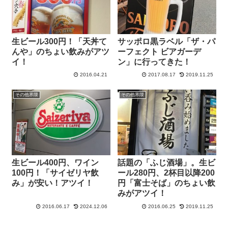
生ビール300円！「天丼て
サッポロ黒ラベル「ザ・パ
んや」のちょい飲みがアツ
ーフェクト ビアガーデ
イ！
ン」に行ってきた！
2016.04.21
2017.08.17
2019.11.25
その他界隈
その他界隈
生ビール400円、ワイン
話題の「ふじ酒場」。生ビ
100円！「サイゼリヤ飲
ール280円、2杯目以降200
み」が安い！アツイ！
円「富士そば」のちょい飲
みがアツイ！
2016.06.17
2024.12.06
2016.06.25
2019.11.25