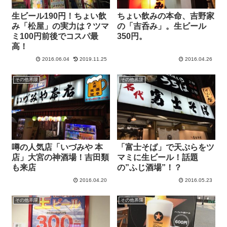
生ビール190円！ちょい飲
ちょい飲みの本命、吉野家
み「松屋」の実力は？ツマ
の「吉呑み」。生ビール
ミ100円前後でコスパ最
350円。
高！
2016.06.04
2019.11.25
2016.04.26
その他界隈
その他界隈
噂の人気店「いづみや 本
「富士そば」で天ぷらをツ
店」大宮の神酒場！吉田類
マミに生ビール！話題
も来店
の”ふじ酒場”！？
2016.04.20
2016.05.23
その他界隈
その他界隈