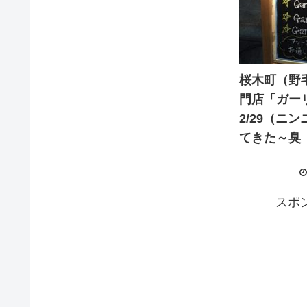
桜木町（野
門店「ガー
2/29（ニ
てきた～臭
...
スポ