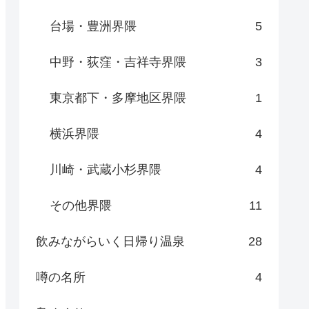
台場・豊洲界隈
5
中野・荻窪・吉祥寺界隈
3
東京都下・多摩地区界隈
1
横浜界隈
4
川崎・武蔵小杉界隈
4
その他界隈
11
飲みながらいく日帰り温泉
28
噂の名所
4