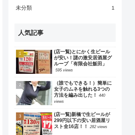
未分類
1
人気記事
(店一覧)とにかく生ビール
が安い！謎の激安居酒屋グ
ループ「有限会社飯田」
595 views
（誰でもできる！）簡単に
女子のムネを触れる3つの
方法を編み出した！
440
views
(店一覧)新橋で生ビールが
299円以下の安い居酒屋リ
スト全16店！！
282 views