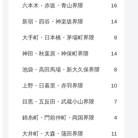
六本木・赤坂・青山界隈
16
新宿・四谷・神楽坂界隈
14
大手町・日本橋・茅場町界隈
9
神田・秋葉原・神保町界隈
14
池袋・高田馬場・新大久保界隈
8
上野・日暮里・赤羽界隈
10
目黒・五反田・武蔵小山界隈
7
錦糸町・門前仲町・両国界隈
4
大井町・大森・蒲田界隈
11