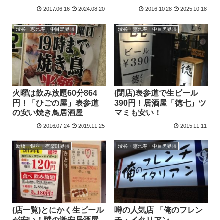
2017.06.16
2024.08.20
2016.10.28
2025.10.18
渋谷・恵比寿・中目黒界隈
渋谷・恵比寿・中目黒界隈
火曜は飲み放題60分864
(閉店)表参道で生ビール
円！「ひごの屋」表参道
390円！居酒屋「徳七」ツ
の安い焼き鳥居酒屋
マミも安い！
2016.07.24
2019.11.25
2015.11.11
新橋・銀座・有楽町界隈
渋谷・恵比寿・中目黒界隈
(店一覧)とにかく生ビール
噂の人気店 「俺のフレン
が安い！謎の激安居酒屋
チ・イタリアン