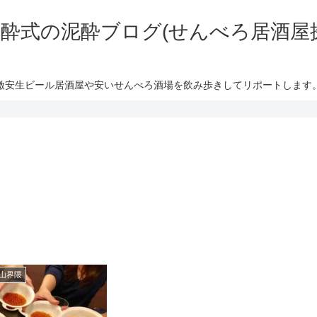
酔式の泥酔ブログ(せんべろ居酒屋
激安生ビール居酒屋や安いせんべろ酒場を飲み歩きしてリポートします
山界隈