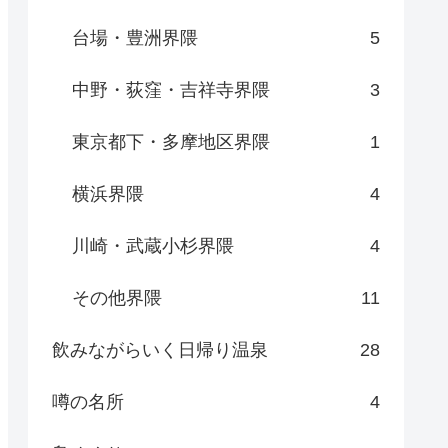
台場・豊洲界隈
5
中野・荻窪・吉祥寺界隈
3
東京都下・多摩地区界隈
1
横浜界隈
4
川崎・武蔵小杉界隈
4
その他界隈
11
飲みながらいく日帰り温泉
28
噂の名所
4