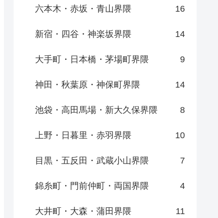
六本木・赤坂・青山界隈
16
新宿・四谷・神楽坂界隈
14
大手町・日本橋・茅場町界隈
9
神田・秋葉原・神保町界隈
14
池袋・高田馬場・新大久保界隈
8
上野・日暮里・赤羽界隈
10
目黒・五反田・武蔵小山界隈
7
錦糸町・門前仲町・両国界隈
4
大井町・大森・蒲田界隈
11