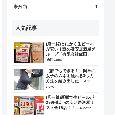
未分類
1
人気記事
(店一覧)とにかく生ビール
が安い！謎の激安居酒屋グ
ループ「有限会社飯田」
563 views
（誰でもできる！）簡単に
女子のムネを触れる3つの
方法を編み出した！
427
views
(店一覧)新橋で生ビールが
299円以下の安い居酒屋リ
スト全16店！！
266 views