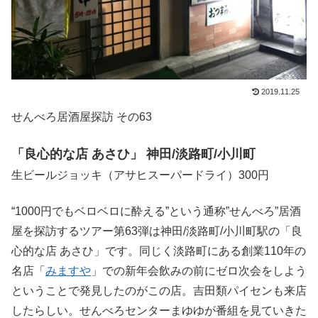
2019.11.25
せんべろ居酒屋探訪 その63
「良心的な店 あさひ」 神田/淡路町/小川町
生ビールジョッキ（アサヒスーパードライ）300円
“1000円でもベロベロに酔える”という通称”せんべろ”居酒
屋を探訪するツアー第63弾は神田/淡路町/小川町駅の「良
心的な店 あさひ」です。同じく淡路町にある創業110年の
名店「
みますや
」での新年会飲みの前にゼロ次会をしよう
ということで発見したのがこの店。吉田類パイセンも来店
したらしい。せんべろセンターまゆゆが番組を見ていきた