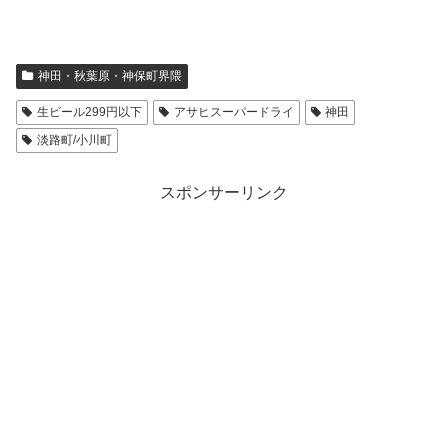
神田・秋葉原・神保町界隈
生ビール299円以下
アサヒスーパードライ
神田
淡路町/小川町
スポンサーリンク