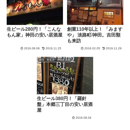
生ビール280円！「こんな
創業110年以上！ 「みます
もん家」神田の安い居酒屋
や」 淡路町/神田。吉田類
も来訪
2016.08.06
2019.11.25
2016.02.05
2019.11.29
神田・秋葉原・神保町界隈
生ビール380円！「羅針
盤」本郷三丁目の安い居酒
屋
2016.08.04