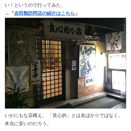
い！というので行ってみた。
→「
吉田類訪問店の紹介はこちら
」
いかにもな店構え。 「良心的」とは名ばかりではなく、
本当に安いのだろう。