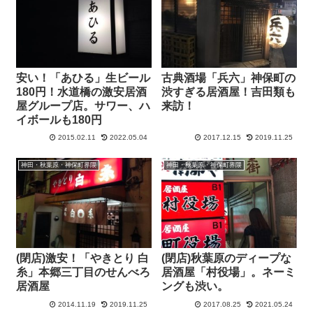
安い！「あひる」生ビール
古典酒場「兵六」神保町の
180円！水道橋の激安居酒
渋すぎる居酒屋！吉田類も
屋グループ店。サワー、ハ
来訪！
イボールも180円
2015.02.11
2022.05.04
2017.12.15
2019.11.25
神田・秋葉原・神保町界隈
神田・秋葉原・神保町界隈
(閉店)激安！「やきとり 白
(閉店)秋葉原のディープな
糸」本郷三丁目のせんべろ
居酒屋「村役場」。ネーミ
居酒屋
ングも渋い。
2014.11.19
2019.11.25
2017.08.25
2021.05.24