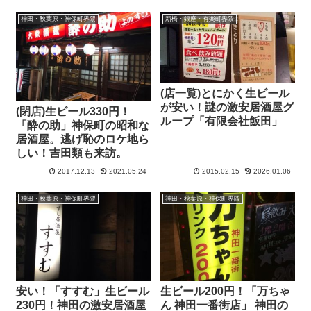
神田・秋葉原・神保町界隈
新橋・銀座・有楽町界隈
(店一覧)とにかく生ビール
が安い！謎の激安居酒屋グ
(閉店)生ビール330円！
ループ「有限会社飯田」
「酔の助」神保町の昭和な
居酒屋。逃げ恥のロケ地ら
しい！吉田類も来訪。
2017.12.13
2021.05.24
2015.02.15
2026.01.06
神田・秋葉原・神保町界隈
神田・秋葉原・神保町界隈
安い！「すすむ」生ビール
生ビール200円！「万ちゃ
230円！神田の激安居酒屋
ん 神田一番街店」 神田の