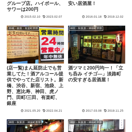
グループ店。ハイボール、
安い居酒屋！
サワーは200円
2015.02.10
2023.02.07
2016.01.18
2019.12.02
新橋・銀座・有楽町界隈
神田・秋葉原・神保町界隈
(店一覧)まん延防止でも営
酒ツマミ200円均一！「立
業してた！酒アルコール提
ち呑み イチゴ―」淡路町
供でやってた店リスト。新
の安すぎる居酒屋！
橋、渋谷、新宿、池袋、上
野、恵比寿、神田、虎ノ
門、田町/三田、有楽町、
銀座
2021.05.20
2022.04.21
2017.03.08
2019.11.25
神田・秋葉原・神保町界隈
神田・秋葉原・神保町界隈