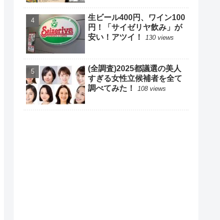
生ビール400円、ワイン100
円！「サイゼリヤ飲み」が
安い！アツイ！
130 views
(全調査)2025都議選の美人
すぎる女性立候補者を全て
調べてみた！
108 views