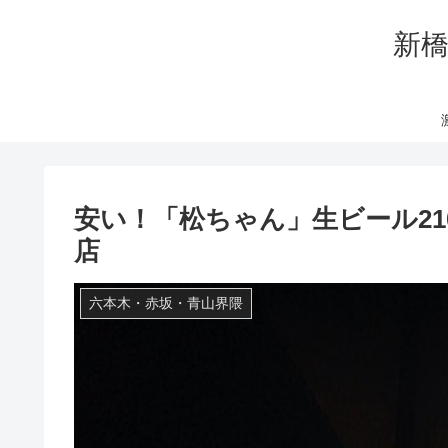
新橋
安い！「松ちゃん」生ビール2
店
六本木・赤坂・青山界隈