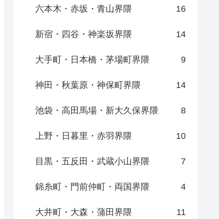
六本木・赤坂・青山界隈
16
新宿・四谷・神楽坂界隈
14
大手町・日本橋・茅場町界隈
9
神田・秋葉原・神保町界隈
14
池袋・高田馬場・新大久保界隈
8
上野・日暮里・赤羽界隈
10
目黒・五反田・武蔵小山界隈
7
錦糸町・門前仲町・両国界隈
4
大井町・大森・蒲田界隈
11