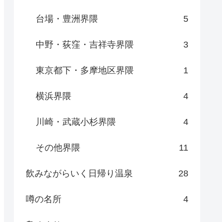
台場・豊洲界隈
5
中野・荻窪・吉祥寺界隈
3
東京都下・多摩地区界隈
1
横浜界隈
4
川崎・武蔵小杉界隈
4
その他界隈
11
飲みながらいく日帰り温泉
28
噂の名所
4