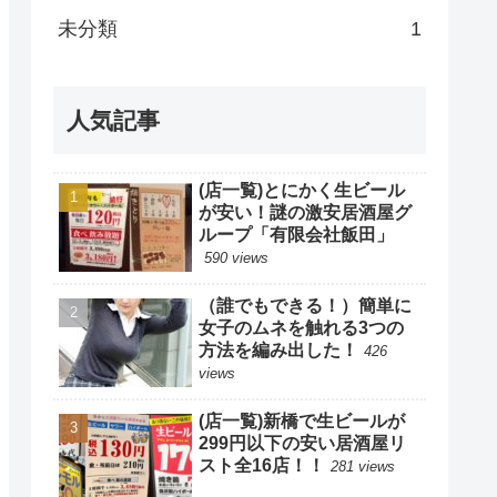
未分類
1
人気記事
(店一覧)とにかく生ビール
が安い！謎の激安居酒屋グ
ループ「有限会社飯田」
590 views
（誰でもできる！）簡単に
女子のムネを触れる3つの
方法を編み出した！
426
views
(店一覧)新橋で生ビールが
299円以下の安い居酒屋リ
スト全16店！！
281 views