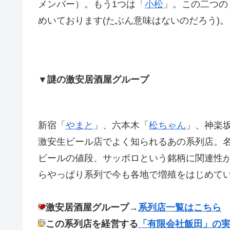
メンバー）。もう1つは「
小松
」。この二つの
めいております(たぶん意味はないのだろう)。
▼謎の激安居酒屋グループ
新宿「
やまと
」、六本木「
松ちゃん
」、神楽
激安生ビール店でよく知られるあの系列店。
ビールの値段、サッポロという銘柄に関連性
らやっぱり系列で今も各地で増殖をはじめて
激安居酒屋グループ→
系列店一覧はこちら
この系列店を経営する
「有限会社飯田」の