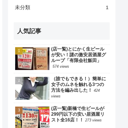
未分類
1
人気記事
(店一覧)とにかく生ビール
が安い！謎の激安居酒屋グ
ループ「有限会社飯田」
574 views
（誰でもできる！）簡単に
女子のムネを触れる3つの
方法を編み出した！
424
views
(店一覧)新橋で生ビールが
299円以下の安い居酒屋リ
スト全16店！！
273 views