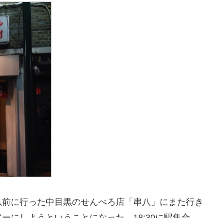
以前に行った中目黒のせんべろ店「串八」にまた行き
ーにしようということになった。18:30に駅集合。