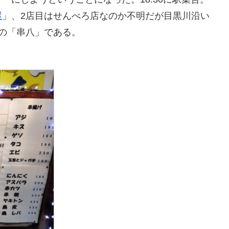
屋
」、2店目はせんべろ店なのか不明だが目黒川沿い
この「串八」である。