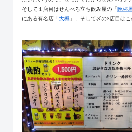
そして１店目はせんべろ立ち飲み屋の「
晩杯
にある有名店「
大樽
」、そして〆の3店目は