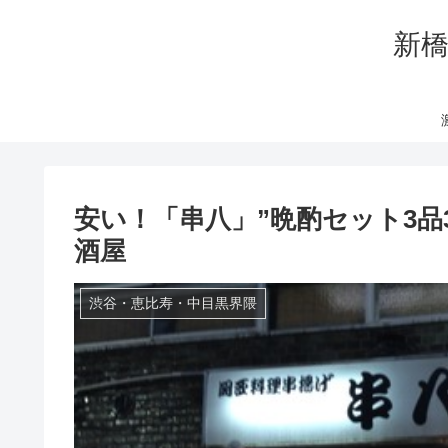
新橋
安い！「串八」”晩酌セット3品3
酒屋
渋谷・恵比寿・中目黒界隈