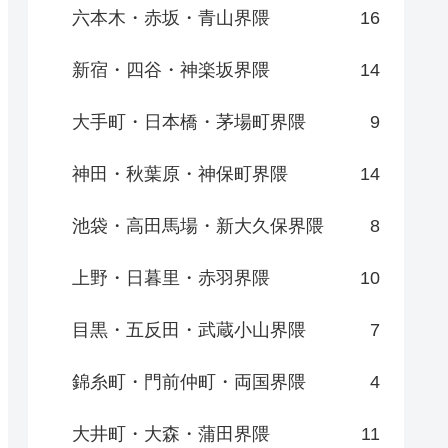
六本木・赤坂・青山界隈
16
新宿・四谷・神楽坂界隈
14
大手町・日本橋・茅場町界隈
9
神田・秋葉原・神保町界隈
14
池袋・高田馬場・新大久保界隈
8
上野・日暮里・赤羽界隈
10
目黒・五反田・武蔵小山界隈
7
錦糸町・門前仲町・両国界隈
4
大井町・大森・蒲田界隈
11