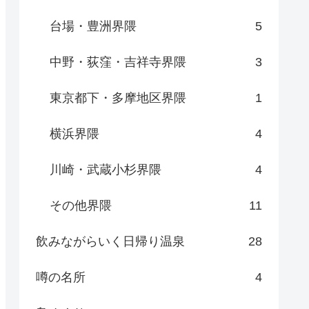
台場・豊洲界隈
5
中野・荻窪・吉祥寺界隈
3
東京都下・多摩地区界隈
1
横浜界隈
4
川崎・武蔵小杉界隈
4
その他界隈
11
飲みながらいく日帰り温泉
28
噂の名所
4