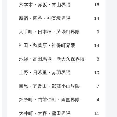
六本木・赤坂・青山界隈
16
新宿・四谷・神楽坂界隈
14
大手町・日本橋・茅場町界隈
9
神田・秋葉原・神保町界隈
14
池袋・高田馬場・新大久保界隈
8
上野・日暮里・赤羽界隈
10
目黒・五反田・武蔵小山界隈
7
錦糸町・門前仲町・両国界隈
4
大井町・大森・蒲田界隈
11