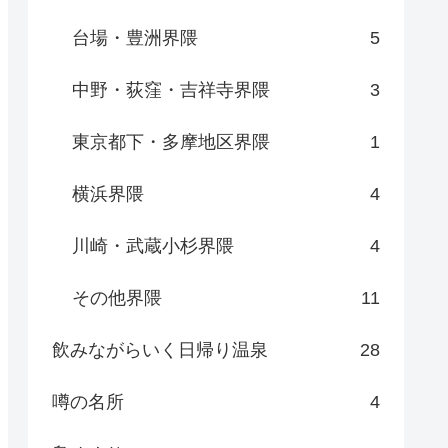
台場・豊洲界隈
5
中野・荻窪・吉祥寺界隈
3
東京都下・多摩地区界隈
1
横浜界隈
4
川崎・武蔵小杉界隈
4
その他界隈
11
飲みながらいく日帰り温泉
28
噂の名所
4