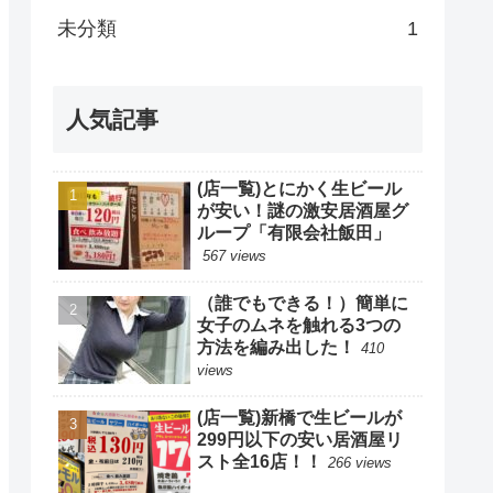
未分類
1
人気記事
(店一覧)とにかく生ビール
が安い！謎の激安居酒屋グ
ループ「有限会社飯田」
567 views
（誰でもできる！）簡単に
女子のムネを触れる3つの
方法を編み出した！
410
views
(店一覧)新橋で生ビールが
299円以下の安い居酒屋リ
スト全16店！！
266 views