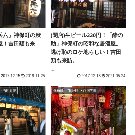
兵六」神保町の渋
(閉店)生ビール330円！「酔の
屋！吉田類も来
助」神保町の昭和な居酒屋。
逃げ恥のロケ地らしい！吉田
類も来訪。
...
2017.12.15
2019.11.25
2017.12.13
2021.05.24
・両国界隈
錦糸町・門前仲町・両国界隈