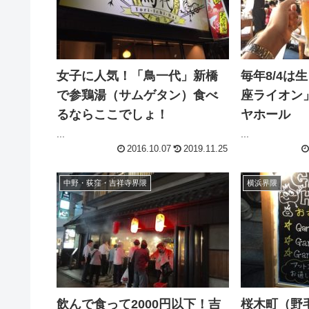
女子に人気！「鳥一代」新橋
毎年8/4は
で参鶏湯（サムゲタン）食べ
座ライオン
るならここでしょ！
ヤホール
...
...
2016.10.07
2019.11.25
中野・荻窪・吉祥寺界隈
横浜界隈
飲んで食って2000円以下！吉
桜木町（野