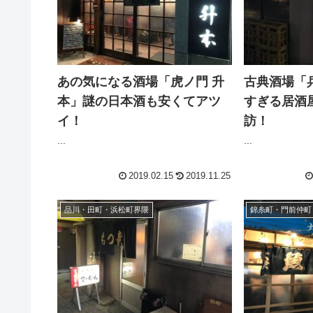
あの気になる酒場「虎ノ門 升
古典酒場「
本」謎の日本酒も安くてアツ
すぎる居酒
イ！
訪！
...
...
2019.02.15
2019.11.25
品川・田町・浜松町界隈
錦糸町・門前仲町