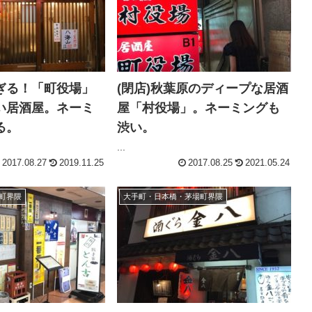
ぎる！「町役場」
(閉店)秋葉原のディープな居酒
い居酒屋。ネーミ
屋「村役場」。ネーミングも
る。
渋い。
...
2017.08.27
2019.11.25
2017.08.25
2021.05.24
町界隈
大手町・日本橋・茅場町界隈