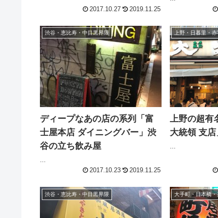
2017.10.27
2019.11.25
渋谷・恵比寿・中目黒界隈
上野・日暮里・赤
ディープなあの店の系列「富
上野の超有
士屋本店 ダイニングバー」渋
大統領 支
谷の立ち飲み屋
...
...
2017.10.23
2019.11.25
渋谷・恵比寿・中目黒界隈
大手町・日本橋・