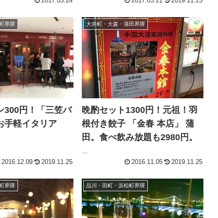
2017.03.24
2017.03.21
2019.11.25
町界隈
大井町・大森・蒲田界隈
300円！「三笠バ
晩酌セット1300円！元祖！羽
お手軽イタリア
根付き餃子 「金春 本店」 蒲
田。食べ飲み放題も2980円。
...
2016.12.09
2019.11.25
2016.11.05
2019.11.25
町界隈
品川・田町・浜松町界隈