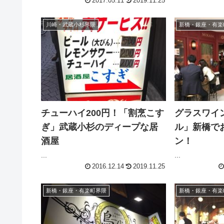
2017.05.11
2019.11.25
川崎・武蔵小杉界隈
新橋・銀座・有楽
チューハイ200円！「割烹こす
グラスワイン
ぎ」武蔵小杉のディープな居
ル」新橋で
酒屋
ン！
...
...
2016.12.14
2019.11.25
新橋・銀座・有楽町界隈
新橋・銀座・有楽