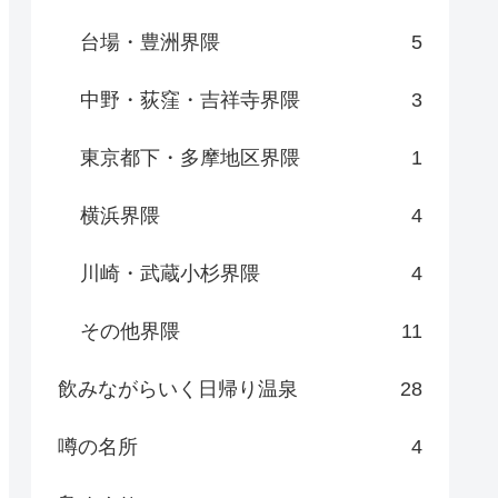
台場・豊洲界隈
5
中野・荻窪・吉祥寺界隈
3
東京都下・多摩地区界隈
1
横浜界隈
4
川崎・武蔵小杉界隈
4
その他界隈
11
飲みながらいく日帰り温泉
28
噂の名所
4