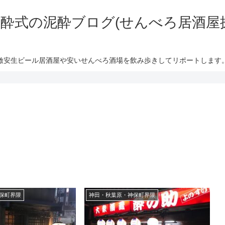
酔式の泥酔ブログ(せんべろ居酒屋
激安生ビール居酒屋や安いせんべろ酒場を飲み歩きしてリポートします
保町界隈
神田・秋葉原・神保町界隈