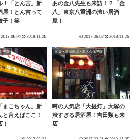
ル！「とん吉」新
あの金八先生も来訪！？「金
酒屋！とん吉って
八」東京八重洲の渋い居酒
餃子！笑
屋！
...
2017.06.04
2019.11.25
2017.06.02
2019.11.25
町界隈
池袋・高田馬場・新大久保界隈
「まこちゃん」新
噂の人気店「大提灯」大塚の
んと言えばここ！
渋すぎる居酒屋！吉田類も来
店！
店
...