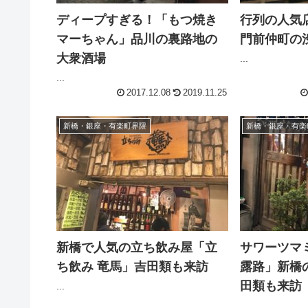
ディープすぎる！「もつ焼き
行列の人気
マーちゃん」品川の裏路地の
門前仲町の
大衆酒場
...
...
2017.12.08
2019.11.25
新橋・銀座・有楽町界隈
新橋・銀座・有楽
新橋で人気の立ち飲み屋「立
サワーツマミ
ち飲み 竜馬」吉田類も来訪
露路」新橋
田類も来訪
...
...