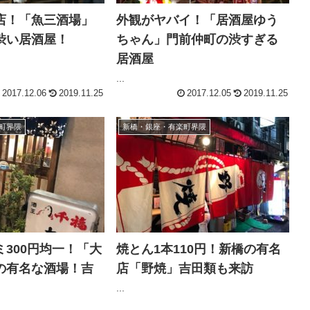
店！「魚三酒場」
外観がヤバイ！「居酒屋ゆう
渋い居酒屋！
ちゃん」門前仲町の渋すぎる
居酒屋
...
2017.12.06
2019.11.25
2017.12.05
2019.11.25
町界隈
新橋・銀座・有楽町界隈
300円均一！「大
焼とん1本110円！新橋の有名
の有名な酒場！吉
店「野焼」吉田類も来訪
...