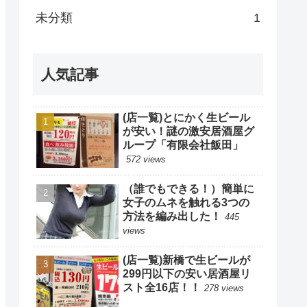
未分類
1
人気記事
(店一覧)とにかく生ビール
が安い！謎の激安居酒屋グ
ループ「有限会社飯田」
572 views
（誰でもできる！）簡単に
女子のムネを触れる3つの
方法を編み出した！
445
views
(店一覧)新橋で生ビールが
299円以下の安い居酒屋リ
スト全16店！！
278 views