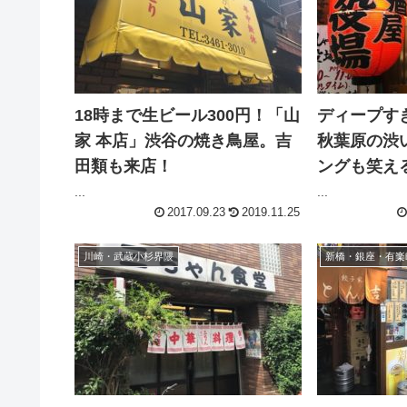
18時まで生ビール300円！「山
ディープす
家 本店」渋谷の焼き鳥屋。吉
秋葉原の渋
田類も来店！
ングも笑え
...
...
2017.09.23
2019.11.25
川崎・武蔵小杉界隈
新橋・銀座・有楽