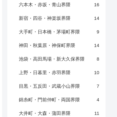
六本木・赤坂・青山界隈
16
新宿・四谷・神楽坂界隈
14
大手町・日本橋・茅場町界隈
9
神田・秋葉原・神保町界隈
14
池袋・高田馬場・新大久保界隈
8
上野・日暮里・赤羽界隈
10
目黒・五反田・武蔵小山界隈
7
錦糸町・門前仲町・両国界隈
4
大井町・大森・蒲田界隈
11