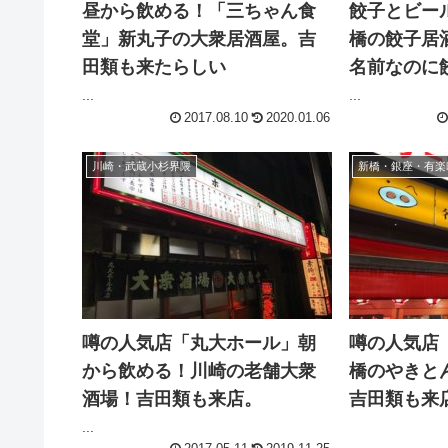
昼から飲める！「三ちゃん食
餃子とビー
堂」新丸子の大衆居酒屋。吉
橋の餃子居
田類も来たらしい
名前なのに
...
...
2017.08.10
2020.01.06
川崎・武蔵小杉界隈
新橋・銀座・有楽
噂の人気店「丸大ホール」朝
噂の人気店
から飲める！川崎の老舗大衆
橋のやきと
酒場！吉田類も来店。
吉田類も来
...