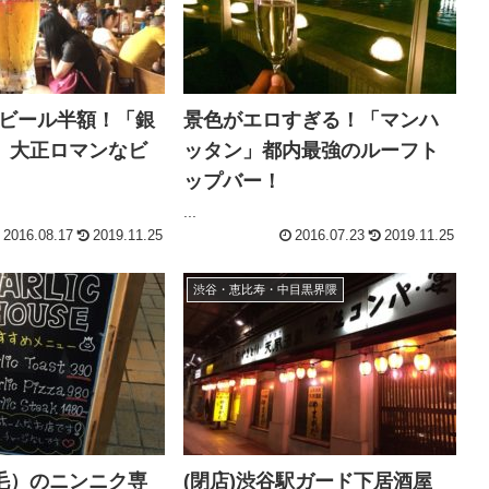
生ビール半額！「銀
景色がエロすぎる！「マンハ
」大正ロマンなビ
ッタン」都内最強のルーフト
ップバー！
...
2016.08.17
2019.11.25
2016.07.23
2019.11.25
渋谷・恵比寿・中目黒界隈
毛）のニンニク専
(閉店)渋谷駅ガード下居酒屋