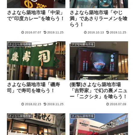
さよなら築地市場「中栄」
さよなら築地市場「やじ
で”印度カレー”を喰らう！
満」であさりラーメンを喰
らう！
2016.07.07
2019.11.25
2016.10.13
2019.11.25
さよなら築地市場
さよなら築地市場
さよなら築地市場「磯寿
(衝撃)さよなら築地市場
司」で寿司を喰らう！
「吉野家」で幻の裏メニュ
ー「ニクシタ」を喰らう！
2018.02.15
2019.11.25
2016.07.09
さよなら築地市場
さよなら築地市場