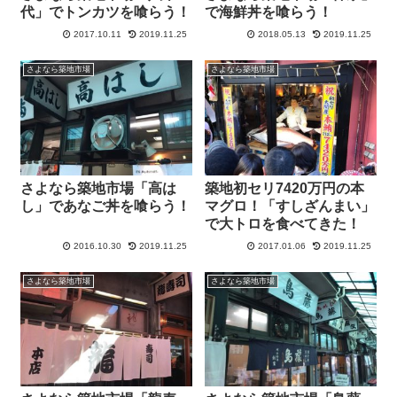
代」でトンカツを喰らう！
で海鮮丼を喰らう！
2017.10.11
2019.11.25
2018.05.13
2019.11.25
さよなら築地市場
さよなら築地市場
さよなら築地市場「高は
築地初セリ7420万円の本
し」であなご丼を喰らう！
マグロ！「すしざんまい」
で大トロを食べてきた！
2016.10.30
2019.11.25
2017.01.06
2019.11.25
さよなら築地市場
さよなら築地市場