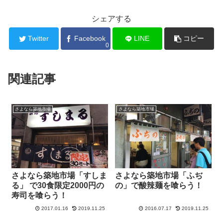
シェアする
Twitter
Facebook
LINE
コピー
0
関連記事
さよなら築地市場
さよなら築地市場
さよなら築地市場「すしま
さよなら築地市場「ふぢ
る」 で30食限定2000円の
の」で酸辣麺を喰らう！
寿司を喰らう！
2017.01.16
2019.11.25
2016.07.17
2019.11.25