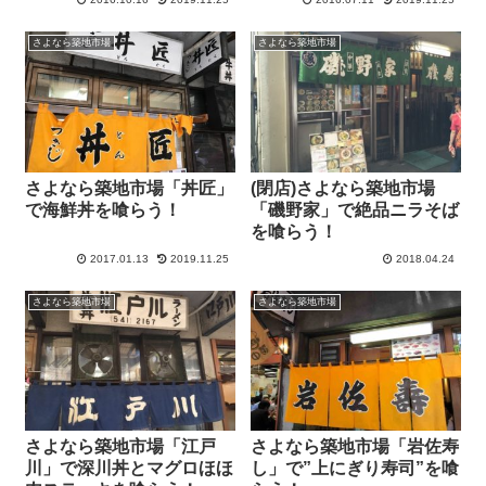
さよなら築地市場
さよなら築地市場
さよなら築地市場「丼匠」
(閉店)さよなら築地市場
で海鮮丼を喰らう！
「磯野家」で絶品ニラそば
を喰らう！
2017.01.13
2019.11.25
2018.04.24
さよなら築地市場
さよなら築地市場
さよなら築地市場「江戸
さよなら築地市場「岩佐寿
川」で深川丼とマグロほほ
し」で”上にぎり寿司”を喰