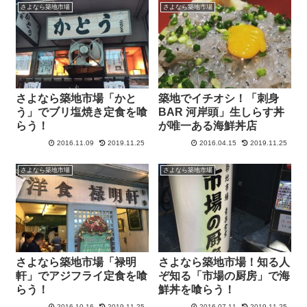
さよなら築地市場
さよなら築地市場
さよなら築地市場「かと
築地でイチオシ！「刺身
う」でブリ塩焼き定食を喰
BAR 河岸頭」生しらす丼
らう！
が唯一ある海鮮丼店
2016.11.09
2019.11.25
2016.04.15
2019.11.25
さよなら築地市場
さよなら築地市場
さよなら築地市場「禄明
さよなら築地市場！知る人
軒」でアジフライ定食を喰
ぞ知る「市場の厨房」で海
らう！
鮮丼を喰らう！
2016.10.16
2019.11.25
2016.07.11
2019.11.25