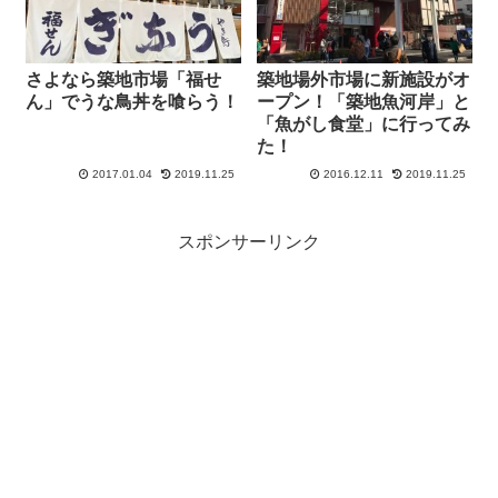
さよなら築地市場「福せ
築地場外市場に新施設がオ
ん」でうな鳥丼を喰らう！
ープン！「築地魚河岸」と
「魚がし食堂」に行ってみ
た！
2017.01.04
2019.11.25
2016.12.11
2019.11.25
スポンサーリンク